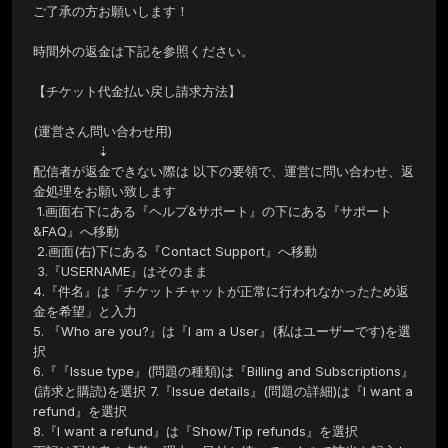
ご了承の方お願いします！

時間外の返金は下記を参照ください。

【チケット代金払い戻し請求方法】

(運営さん問い合わせ用) 

　　　　　⇣

配信者が返金できない際は 以下の要領で、運営に問い合わせ、返
金処理をお願い致します

 1.画面右下にある『ヘルプ&サポート』の下にある『サポート
&FAQ』へ移動

 2.画面(右)下にある『Contact Support』へ移動

 3.『USERNAME』はそのまま 

4.『件名』は「チケットチャットが正常に行われなかったため返
金を希望」と入力 

5. 『Who are you?』は『I am a User』(私はユーザーです)を選
択 

6.『『Issue type』(問題の種類)は『Billing and Subscriptions』
(請求と購読)を選択 7.『Issue details』(問題の詳細)は『I want a 
refund』を選択

8.『I want a refund』は『Show/Tip refunds』を選択
