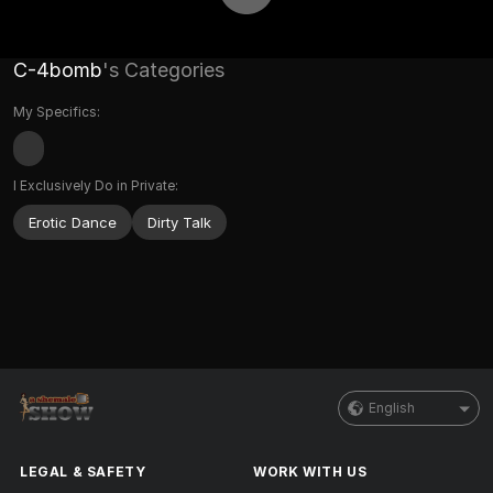
C-4bomb
's Categories
My Specifics:
I Exclusively Do in Private:
Erotic Dance
Dirty Talk
English
LEGAL & SAFETY
WORK WITH US