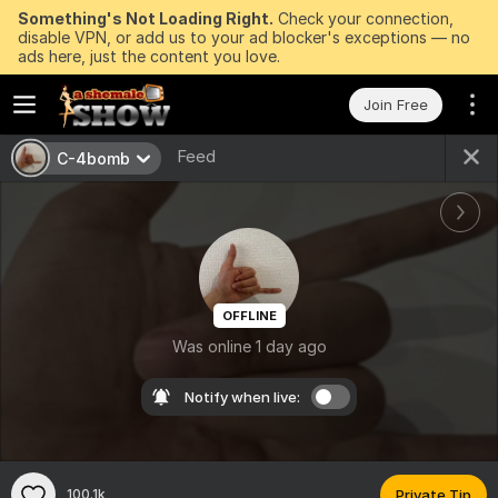
Something's Not Loading Right.
Check your connection,
disable VPN, or add us to your ad blocker's exceptions — no
ads here, just the content you love.
Join Free
Feed
C-4bomb
OFFLINE
Was online 1 day ago
Notify when live:
100.1k
Private Tip