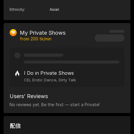
Ethnicity
:
Asian
My Private Shows
from
200
tk/min
I Do in Private Shows
CEI, Erotic Dance, Dirty Talk
Users’ Reviews
No reviews yet. Be the first — start a Private!
配信