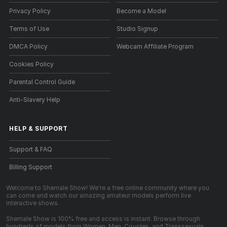
Privacy Policy
Become a Model
Terms of Use
Studio Signup
DMCA Policy
Webcam Affiliate Program
Cookies Policy
Parental Control Guide
Anti-Slavery Help
HELP
&
SUPPORT
Support & FAQ
Billing Support
Welcome to Shemale Show! We're a free online community where you
can come and watch our amazing amateur models perform live
interactive shows.
Shemale Show is 100% free and access is instant. Browse through
hundreds of models from Women, Men, Couples, and Transsexuals